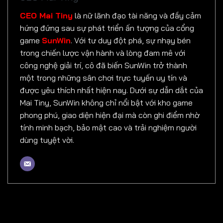
CEO Mai Tiny
là nữ lãnh đạo tài năng và đầy cảm
hứng đứng sau sự phát triển ấn tượng của cổng
game
SunWin
. Với tư duy đột phá, sự nhạy bén
trong chiến lược vận hành và lòng đam mê với
công nghệ giải trí, cô đã biến SunWin trở thành
một trong những sân chơi trực tuyến uy tín và
được yêu thích nhất hiện nay. Dưới sự dẫn dắt của
Mai Tiny, SunWin không chỉ nổi bật với kho game
phong phú, giao diện hiện đại mà còn ghi điểm nhờ
tính minh bạch, bảo mật cao và trải nghiệm người
dùng tuyệt vời.