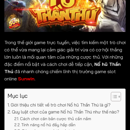
Trong thế giới game trực tuyến, việc tìm kiếm một trò chơi
có thể vừa mang lại cảm giác giải trí vừa có cơ hội thắng
lớn luôn là mối quan tâm của những cược thủ. Với những
đặc điểm nổi bật và cách chơi dễ tiếp cận,
Nổ hũ Thần
Thú
đã nhanh chóng chiếm lĩnh thị trường game slot
online
Sunwin
.
Mục lục
Giới thiệu chi tiết về trò chơi Nổ hũ Thần Thú là gì?
Quy luật chơi của game Nổ hũ Thần Thú như thế nào?
Cách chơi căn bản cược thủ cần nắm
Tính năng nổ hũ đầy hấp dẫn