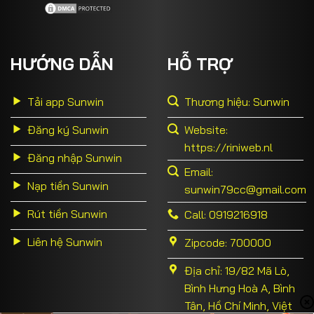
HƯỚNG DẪN
HỖ TRỢ
Tải app Sunwin
Thương hiệu: Sunwin
Đăng ký Sunwin
Website:
https://riniweb.nl
Đăng nhập Sunwin
Email:
Nạp tiền Sunwin
sunwin79cc@gmail.com
Rút tiền Sunwin
Call: 0919216918
Liên hệ Sunwin
Zipcode: 700000
Địa chỉ: 19/82 Mã Lò,
Bình Hưng Hoà A, Bình
Tân, Hồ Chí Minh, Việt