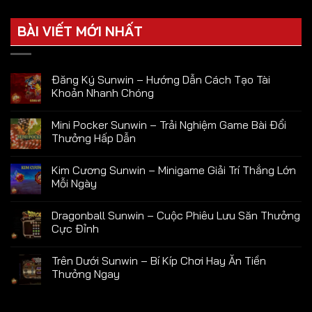
BÀI VIẾT MỚI NHẤT
Đăng Ký Sunwin – Hướng Dẫn Cách Tạo Tài
Khoản Nhanh Chóng
Mini Pocker Sunwin – Trải Nghiệm Game Bài Đổi
Thưởng Hấp Dẫn
Kim Cương Sunwin – Minigame Giải Trí Thắng Lớn
Mỗi Ngày
Dragonball Sunwin – Cuộc Phiêu Lưu Săn Thưởng
Cực Đỉnh
Trên Dưới Sunwin – Bí Kíp Chơi Hay Ăn Tiền
Thưởng Ngay