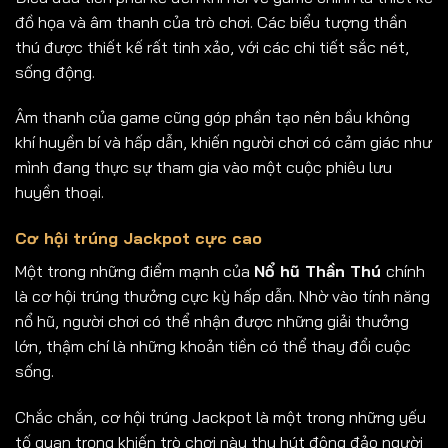
đồ họa và âm thanh của trò chơi. Các biểu tượng thần
thú được thiết kế rất tinh xảo, với các chi tiết sắc nét,
sống động.
Âm thanh của game cũng góp phần tạo nên bầu không
khí huyền bí và hấp dẫn, khiến người chơi có cảm giác như
mình đang thực sự tham gia vào một cuộc phiêu lưu
huyền thoại.
Cơ hội trúng Jackpot cực cao
Một trong những điểm mạnh của
Nổ hũ Thần Thú
chính
là cơ hội trúng thưởng cực kỳ hấp dẫn. Nhờ vào tính năng
nổ hũ, người chơi có thể nhận được những giải thưởng
lớn, thậm chí là những khoản tiền có thể thay đổi cuộc
sống.
Chắc chắn, cơ hội trúng Jackpot là một trong những yếu
tố quan trọng khiến trò chơi này thu hút đông đảo người