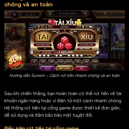
chóng và an toàn
Hướng dẫn Sunwin – Cách rút tiền nhanh chóng và an toàn
Sau khi chiến thắng, bạn hoàn toàn có thể rút tiền về tài
khoản ngân hàng hoặc ví điện tử một cách nhanh chóng.
Hệ thống rút tiền tại cổng game được thiết kế đơn giản,
dễ sử dụng và đảm bảo bảo mật tuyệt đối.
Điều kiện rút tiền tại cổng game