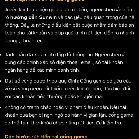
Trước khi thực hiện giao dịch rút tiền, người chơi cần nắm
rõ
hướng dẫn Sunwin
về các yêu cầu quan trọng của hệ
thống. Đây là những điều kiện bắt buộc nhằm đảm bảo an
toàn cho tài khoản và giúp quá trình rút tiền diễn ra nhanh
chóng, thuận lợi.
Tài khoản đã xác minh đầy đủ thông tin: Người chơi cần
cung cấp chính xác số điện thoại, email, số tài khoản
ngân hàng để xác minh danh tính.
Đạt số vòng cược theo quy định: Cổng game có yêu cầu
về số vòng cược tối thiểu trước khi rút tiền, đặc biệt đối
với các khoản tiền thưởng hoặc khuyến mãi.
Không có tranh chấp hoặc vi phạm điều khoản: Nếu tài
khoản của bạn bị nghi ngờ có hành vi gian lận, cổng game
có thể tạm thời khóa chức năng rút tiền để kiểm tra.
Các bước rút tiền tại cổng game