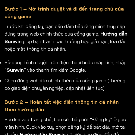
Bước 1 – Mở trình duyệt và đi đến trang chủ của
cổng game
Trước khi đăng ký, bạn cần đảm bảo rằng mình truy cập
đúng trang web chính thức của cổng game.
Hướng dẫn
Sunwin
giúp bạn tránh các trường hợp giả mạo, lừa đảo
hoặc mất thông tin cá nhân.
Sử dụng trình duyệt trên điện thoại hoặc máy tính, nhập
“
Sunwin
” vào thanh tìm kiếm Google.
Chọn đúng website chính thức của cổng game (thường
có giao diện chuyên nghiệp, cập nhật liên tục).
Bước 2 – Hoàn tất việc điền thông tin cá nhân
theo hướng dẫn
Sau khi vào trang chủ, bạn sẽ thấy nút “Đăng ký” ở góc
màn hình. Click vào tùy chọn đăng ký để bắt đầu mở tài
khoản.
Hướng dẫn Sunwin
sẽ giúp bạn điền đầy đủ