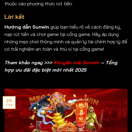
thuộc vào phương thức rút tiền.
Lời kết
Hướng dẫn Sunwin
giúp bạn hiểu rõ về cách đăng ký,
nạp rút tiền và chơi game tại cổng game. Hãy áp dụng
những mẹo chơi thông minh và quản lý tài chính hợp lý để
có trải nghiệm an toàn và thú vị tại cổng game!
Tham khảo ngay >>>
Khuyến mãi Sunwin
– Tổng
hợp ưu đãi đặc biệt mới nhất 2025
25
Th3