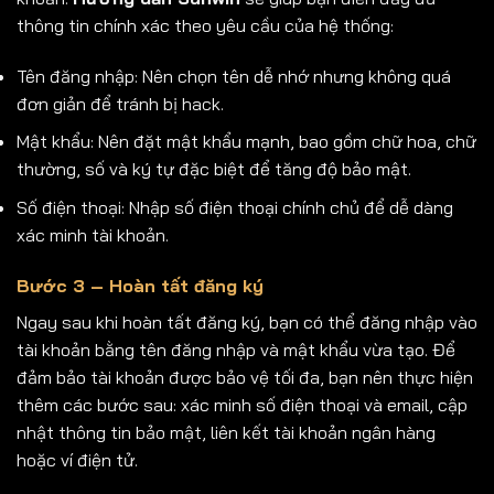
thông tin chính xác theo yêu cầu của hệ thống:
Tên đăng nhập: Nên chọn tên dễ nhớ nhưng không quá
đơn giản để tránh bị hack.
Mật khẩu: Nên đặt mật khẩu mạnh, bao gồm chữ hoa, chữ
thường, số và ký tự đặc biệt để tăng độ bảo mật.
Số điện thoại: Nhập số điện thoại chính chủ để dễ dàng
xác minh tài khoản.
Bước 3 – Hoàn tất đăng ký
Ngay sau khi hoàn tất đăng ký, bạn có thể đăng nhập vào
tài khoản bằng tên đăng nhập và mật khẩu vừa tạo. Để
đảm bảo tài khoản được bảo vệ tối đa, bạn nên thực hiện
thêm các bước sau: xác minh số điện thoại và email, cập
nhật thông tin bảo mật, liên kết tài khoản ngân hàng
hoặc ví điện tử.