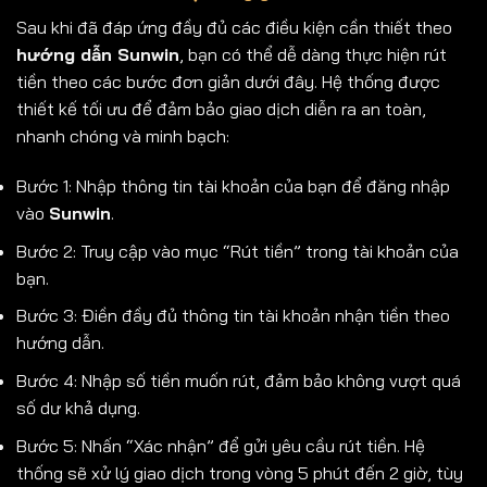
Sau khi đã đáp ứng đầy đủ các điều kiện cần thiết theo
hướng dẫn Sunwin
, bạn có thể dễ dàng thực hiện rút
tiền theo các bước đơn giản dưới đây. Hệ thống được
thiết kế tối ưu để đảm bảo giao dịch diễn ra an toàn,
nhanh chóng và minh bạch:
Bước 1: Nhập thông tin tài khoản của bạn để đăng nhập
vào
Sunwin
.
Bước 2: Truy cập vào mục “Rút tiền” trong tài khoản của
bạn.
Bước 3: Điền đầy đủ thông tin tài khoản nhận tiền theo
hướng dẫn.
Bước 4: Nhập số tiền muốn rút, đảm bảo không vượt quá
số dư khả dụng.
Bước 5: Nhấn “Xác nhận” để gửi yêu cầu rút tiền. Hệ
thống sẽ xử lý giao dịch trong vòng 5 phút đến 2 giờ, tùy