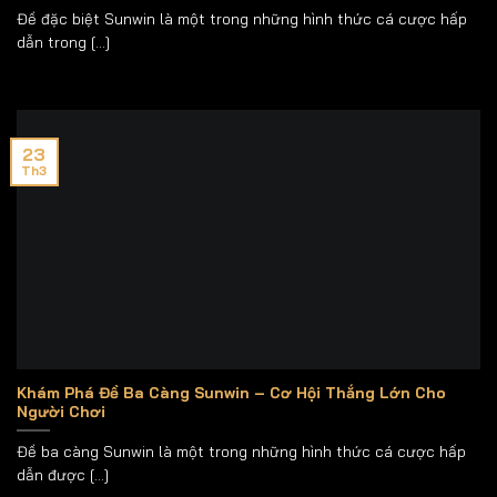
Đề đặc biệt Sunwin là một trong những hình thức cá cược hấp
dẫn trong [...]
23
Th3
Khám Phá Đề Ba Càng Sunwin – Cơ Hội Thắng Lớn Cho
Người Chơi
Đề ba càng Sunwin là một trong những hình thức cá cược hấp
dẫn được [...]