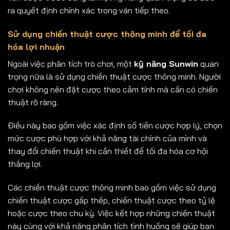
ra quyết định chính xác trong ván tiếp theo.
Sử dụng chiến thuật cược thông minh để tối đa
hóa lợi nhuận
Ngoài việc phân tích trò chơi, một
kỹ năng Sunwin
quan
trọng nữa là sử dụng chiến thuật cược thông minh. Người
chơi không nên đặt cược theo cảm tính mà cần có chiến
thuật rõ ràng.
Điều này bao gồm việc xác định số tiền cược hợp lý, chọn
mức cược phù hợp với khả năng tài chính của mình và
thay đổi chiến thuật khi cần thiết để tối đa hóa cơ hội
thắng lợi.
Các chiến thuật cược thông minh bao gồm việc sử dụng
chiến thuật cược gấp thếp, chiến thuật cược theo tỷ lệ
hoặc cược theo chu kỳ. Việc kết hợp những chiến thuật
này cùng với khả năng phân tích tình huống sẽ giúp bạn