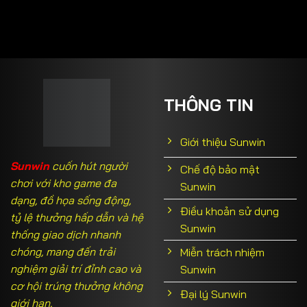
THÔNG TIN
Giới thiệu Sunwin
Sunwin
cuốn hút người
Chế độ bảo mật
chơi với kho game đa
Sunwin
dạng, đồ họa sống động,
Điều khoản sử dụng
tỷ lệ thưởng hấp dẫn và hệ
Sunwin
thống giao dịch nhanh
chóng, mang đến trải
Miễn trách nhiệm
nghiệm giải trí đỉnh cao và
Sunwin
cơ hội trúng thưởng không
Đại lý Sunwin
giới hạn.