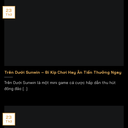
23
Th3
Trên Dưới Sunwin – Bí Kíp Chơi Hay Ăn Tiền Thưởng Ngay
Trên Dưới Sunwin là một mini game cá cược hấp dẫn thu hút
đông đảo [...]
23
Th3