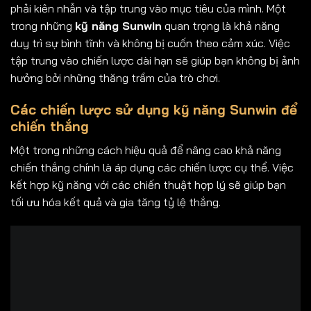
phải kiên nhẫn và tập trung vào mục tiêu của mình. Một
trong những
kỹ năng Sunwin
quan trọng là khả năng
duy trì sự bình tĩnh và không bị cuốn theo cảm xúc. Việc
tập trung vào chiến lược dài hạn sẽ giúp bạn không bị ảnh
hưởng bởi những thăng trầm của trò chơi.
Các chiến lược sử dụng kỹ năng Sunwin để
chiến thắng
Một trong những cách hiệu quả để nâng cao khả năng
chiến thắng chính là áp dụng các chiến lược cụ thể. Việc
kết hợp kỹ năng
với các chiến thuật hợp lý sẽ giúp bạn
tối ưu hóa kết quả và gia tăng tỷ lệ thắng.