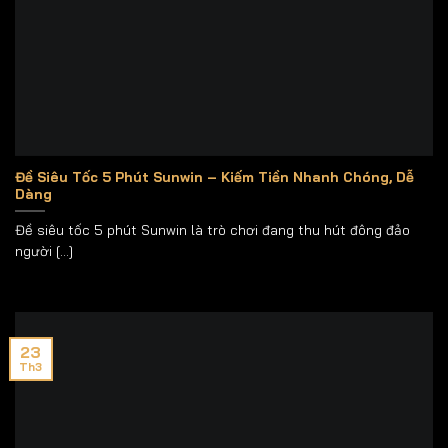
Đề Siêu Tốc 5 Phút Sunwin – Kiếm Tiền Nhanh Chóng, Dễ
Dàng
Đề siêu tốc 5 phút Sunwin là trò chơi đang thu hút đông đảo
người [...]
23
Th3