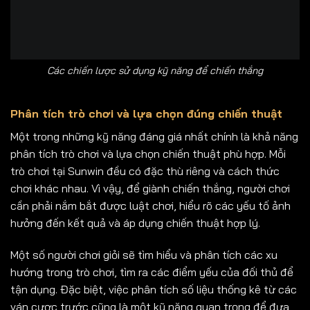
Các chiến lược sử dụng kỹ năng để chiến thắng
Phân tích trò chơi và lựa chọn đúng chiến thuật
Một trong những kỹ năng đáng giá nhất chính là khả năng
phân tích trò chơi và lựa chọn chiến thuật phù hợp. Mỗi
trò chơi tại Sunwin đều có đặc thù riêng và cách thức
chơi khác nhau. Vì vậy, để giành chiến thắng, người chơi
cần phải nắm bắt được luật chơi, hiểu rõ các yếu tố ảnh
hưởng đến kết quả và áp dụng chiến thuật hợp lý.
Một số người chơi giỏi sẽ tìm hiểu và phân tích các xu
hướng trong trò chơi, tìm ra các điểm yếu của đối thủ để
tận dụng. Đặc biệt, việc phân tích số liệu thống kê từ các
ván cược trước cũng là một kỹ năng quan trọng để đưa