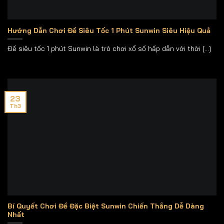
Hướng Dẫn Chơi Đề Siêu Tốc 1 Phút Sunwin Siêu Hiệu Quả
Đề siêu tốc 1 phút Sunwin là trò chơi xổ số hấp dẫn với thời [...]
23
Th3
Bí Quyết Chơi Đề Đặc Biệt Sunwin Chiến Thắng Dễ Dàng
Nhất