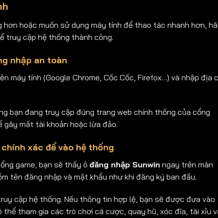
nh
ng hơn hoặc muốn sử dụng máy tính để thao tác nhanh hơn, h
ể truy cập hệ thống thành công.
ng nhập an toàn
rên máy tính (Google Chrome, Cốc Cốc, Firefox…) và nhập địa c
ng bạn đang truy cập đúng trang web chính thống của cổng
ể gây mất tài khoản hoặc lừa đảo.
 chính xác để vào hệ thống
 cổng game, bạn sẽ thấy ô
đăng nhập Sunwin
ngay trên màn
 gồm tên đăng nhập và mật khẩu như khi đăng ký ban đầu.
ruy cập hệ thống. Nếu thông tin hợp lệ, bạn sẽ được đưa vào
 thể tham gia các trò chơi cá cược, quay hũ, xóc đĩa, tài xỉu v