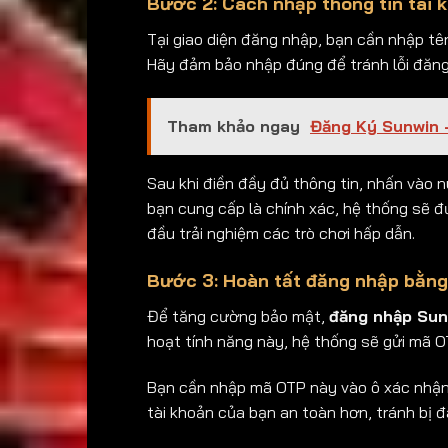
Bước 2: Cách nhập thông tin tài
Tại giao diện đăng nhập, bạn cần nhập tê
Hãy đảm bảo nhập đúng để tránh lỗi đăng
Tham khảo ngay
Đăng Ký Sunwin 
Sau khi điền đầy đủ thông tin, nhấn vào 
bạn cung cấp là chính xác, hệ thống sẽ đ
đầu trải nghiệm các trò chơi hấp dẫn.
Bước 3: Hoàn tất đăng nhập bằn
Để tăng cường bảo mật,
đăng nhập Sun
hoạt tính năng này, hệ thống sẽ gửi mã 
Bạn cần nhập mã OTP này vào ô xác nhận 
tài khoản của bạn an toàn hơn, tránh bị 