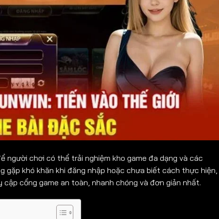
ể người chơi có thể trải nghiệm kho game đa dạng và các
ng gặp khó khăn khi đăng nhập hoặc chưa biết cách thực hiện,
ruy cập cổng game an toàn, nhanh chóng và đơn giản nhất.