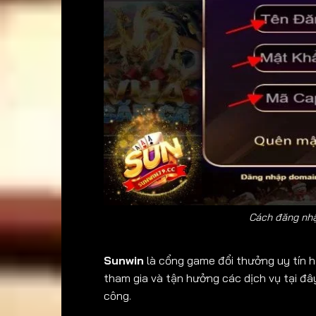
Cách đăng nhậ
Sunwin
là cổng game đổi thưởng uy tín hà
tham gia và tận hưởng các dịch vụ tại đâ
công.