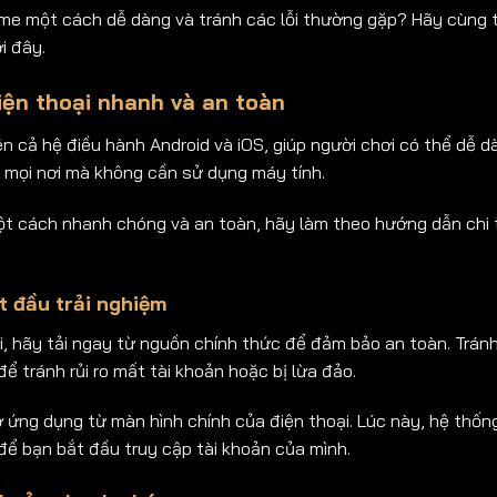
me một cách dễ dàng và tránh các lỗi thường gặp? Hãy cùng 
i đây.
ện thoại nhanh và an toàn
n cả hệ điều hành Android và iOS, giúp người chơi có thể dễ d
c, mọi nơi mà không cần sử dụng máy tính.
ột cách nhanh chóng và an toàn, hãy làm theo hướng dẫn chi 
t đầu trải nghiệm
, hãy tải ngay từ nguồn chính thức để đảm bảo an toàn. Trán
để tránh rủi ro mất tài khoản hoặc bị lừa đảo.
ở ứng dụng từ màn hình chính của điện thoại. Lúc này, hệ thốn
để bạn bắt đầu truy cập tài khoản của mình.