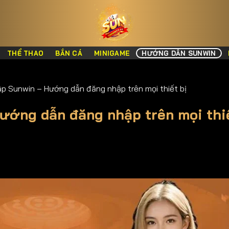
THỂ THAO
BẮN CÁ
MINIGAME
HƯỚNG DẪN SUNWIN
p Sunwin – Hướng dẫn đăng nhập trên mọi thiết bị
ướng dẫn đăng nhập trên mọi thi