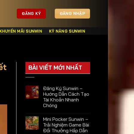
ĐĂNG KÝ
ĐĂNG NHẬP
KHUYẾN MÃI SUNWIN
KỸ NĂNG SUNWIN
ết
BÀI VIẾT MỚI NHẤT
Đăng Ký Sunwin –
Hướng Dẫn Cách Tạo
Tài Khoản Nhanh
Chóng
Mini Pocker Sunwin –
Trải Nghiệm Game Bài
Đổi Thưởng Hấp Dẫn