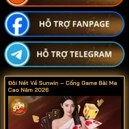
Đôi Nét Về
Sunwin –
Cổng Game Bài Ma
Cao Năm 2026