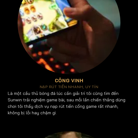
mượt mà trên mọi thiết bị.
Đối với iOS (iPhone/iPad):
Mở trình duyệt Safari trên điện thoại, truy cập vào
trang chủ chính thức của Sun win.
Tìm rồi nhấn vào nút “Tải game” có biểu tượng quả
táo của Apple.
Hệ thống tự động chuyển bạn đến App Store. Bạn
chỉ cần nhấn “Nhận”, xác thực để ứng dụng được
tự động tải về, cài đặt.
CÔNG VINH
Đối với hệ điều hành Android (Tệp APK):
NẠP RÚT TIỀN NHANH, UY TÍN
Là một cầu thủ bóng đá lúc cần giải trí tôi cũng tìm đến
Truy cập trang chủ từ trình duyệt, chọn nút “Tải
Sunwin trải nghiệm game bài, sau mỗi lần chiến thắng dùng
game” có biểu tượng robot Android.
chơi tôi thấy dịch vụ nạp rút tiền cổng game rất nhanh,
không bị lỗi hay chậm gì.
Trước khi cài đặt, bạn cần vào “Cài đặt” → “Bảo
mật” trên điện thoại, bật tùy chọn “Cho phép cài
đặt ứng dụng từ nguồn không xác định”.