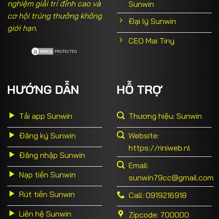
cùng “Mật khẩu” của bạn vào hai ô tương ứng.
nghiệm giải trí đỉnh cao và
Sunwin
cơ hội trúng thưởng không
Xác nhận truy cập: Nhấn vào nút “Đăng nhập” để
Đại lý Sunwin
giới hạn.
vào Sunwin.
CEO Mai Tiny
Hỗ trợ sự cố: Trong trường hợp bạn quên mật khẩu
hoặc gặp vấn đề khi đăng nhập, hãy liên hệ ngay
với bộ phận chăm sóc khách hàng của Sun win để
được hỗ trợ lấy lại tài khoản nhanh chóng.
HƯỚNG DẪN
HỖ TRỢ
Hướng Dẫn Các Bước Nạp Tiền – Rút
Tải app Sunwin
Thương hiệu: Sunwin
Tiền Từ Cổng Game Sunwin
Đăng ký Sunwin
Website:
https://riniweb.nl
Đăng nhập Sunwin
Email:
Nạp tiền Sunwin
sunwin79cc@gmail.com
Rút tiền Sunwin
Call: 0919216918
Liên hệ Sunwin
Zipcode: 700000