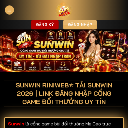
Bỏ
qua
nội
dung
ĐĂNG KÝ
ĐĂNG NHẬP
SUNWIN RINIWEB⭐️ TẢI SUNWIN
2026 | LINK ĐĂNG NHẬP CỔNG
GAME ĐỔI THƯỞNG UY TÍN
Sunwin
là cổng game bài đổi thưởng Ma Cao trực