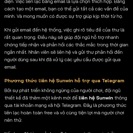
diện. Việc liên lạc bằng email là lựa chọn thích hợp. Bằng
cách tạo một email, bạn có thể gửi tất cả các vấn đề của
mình. Và mong muốn có được sự trợ giúp kịp thời từ họ.
Khi gửi email đến hệ thống, việc ghi rõ tiêu đề của thư là
rất quan trọng. Điều này sẽ giúp đội ngũ hỗ trợ nhanh
chóng tiếp nhận và phản hồi các thắc mắc trong thời gian
ngắn nhất. Nhân viên sẽ liên hệ và gửi t
hư phản hồi đến
người dùng sau khi đã xử lý các yêu cầu được gửi qua
email.
Phương thức liên hệ Sunwin hỗ trợ qua Telegram
Bởi sự phát triển không ngừng của người chơi, đội ngũ
thiết kế đã thêm một kênh mới để
liên hệ Sunwin
thông
qua tài khoản mạng xã hội Telegram. Đây là phương thức
liên lạc hoàn toàn free và vô cùng tiện lợi mà người chơi
nên thử.