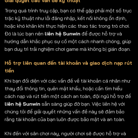
Giải quyết các vấn đề kỹ thuật
Trong quá trình truy cập, bạn có thể gặp phải một số trục
trặc kỹ thuật như lỗi đăng nhập, kết nối không ổn định,
hoặc khó khăn khi thực hiện các thao tác trong trò chơi.
Đó là lúc bạn nên
liên hệ Sunwin
để được hỗ trợ và
hướng dẫn khắc phục sự cố một cách nhanh chóng, giúp
bạn duy trì trải nghiệm chơi game mà không bị gián đoạn.
Hỗ trợ liên quan đến tài khoản và giao dịch nạp rút
tiền
Khi bạn đối diện với các vấn đề về tài khoản cá nhân như
thay đổi thông tin, quên mật khẩu, hoặc cần tìm hiểu
cách nạp và rút tiền một cách an toàn, đội ngũ hỗ trợ để
liên hệ Sunwin
sẵn sàng giúp đỡ bạn. Việc liên hệ với
chúng tôi để giải quyết những vấn đề này sẽ đảm bảo
rằng tài khoản của bạn luôn được bảo mật và an toàn.
Khi đến với sân chơi này, người chơi sẽ được hỗ trợ và