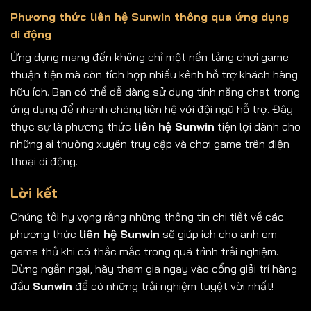
Phương thức liên hệ Sunwin thông qua ứng dụng
di động
Ứng dụng mang đến không chỉ một nền tảng chơi game
thuận tiện mà còn tích hợp nhiều kênh hỗ trợ khách hàng
hữu ích. Bạn có thể dễ dàng sử dụng tính năng chat trong
ứng dụng để nhanh chóng liên hệ với đội ngũ hỗ trợ. Đây
thực sự là phương thức
liên hệ Sunwin
tiện lợi dành cho
những ai thường xuyên truy cập và chơi game trên điện
thoại di động.
Lời kết
Chúng tôi hy vọng rằng những thông tin chi tiết về các
phương thức
liên hệ Sunwin
sẽ giúp ích cho anh em
game thủ khi có thắc mắc trong quá trình trải nghiệm.
Đừng ngần ngại, hãy tham gia ngay vào cổng giải trí hàng
đầu
Sunwin
để có những trải nghiệm tuyệt vời nhất!