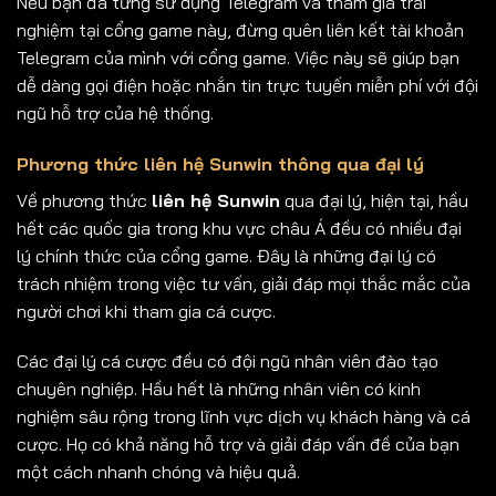
Nếu bạn đã từng sử dụng Telegram và tham gia trải
nghiệm tại cổng game này, đừng quên liên kết tài khoản
Telegram của mình với cổng game. Việc này sẽ giúp bạn
dễ dàng gọi điện hoặc nhắn tin trực tuyến miễn phí với đội
ngũ hỗ trợ của hệ thống.
Phương thức liên hệ Sunwin thông qua đại lý
Về phương thức
liên hệ Sunwin
qua đại lý, hiện tại, hầu
hết các quốc gia trong khu vực châu Á đều có nhiều đại
lý chính thức của cổng game. Đây là những đại lý có
trách nhiệm trong việc tư vấn, giải đáp mọi thắc mắc của
người chơi khi tham gia cá c
ược.
Các đại lý cá cược đều có đội ngũ nhân viên đào tạo
chuyên nghiệp. Hầu hết là những nhân viên có kinh
nghiệm sâu rộng trong lĩnh vực dịch vụ khách hàng và cá
cược. Họ có khả năng hỗ trợ và giải đáp vấn đề của bạn
một cách nhanh chóng và hiệu quả.