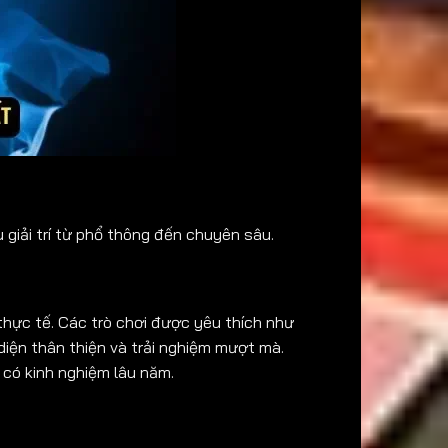
giải trí từ phổ thông đến chuyên sâu.
thực tế. Các trò chơi được yêu thích như
diện thân thiện và trải nghiệm mượt mà.
 có kinh nghiệm lâu năm.