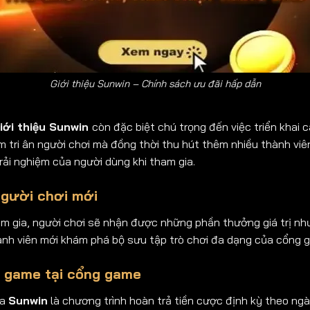
Giới thiệu Sunwin – Chính sách ưu đãi hấp dẫn
iới thiệu Sunwin
còn đặc biệt chú trọng đến việc triển khai
tri ân người chơi mà đồng thời thu hút thêm nhiều thành viên
trải nghiệm của người dùng khi tham gia.
người chơi mới
am gia, người chơi sẽ nhận được những phần thưởng giá trị nh
ành viên mới khám phá bộ sưu tập trò chơi đa dạng của cổng
ợc game tại cổng game
ủa
Sunwin
là chương trình hoàn trả tiền cược định kỳ theo ngà