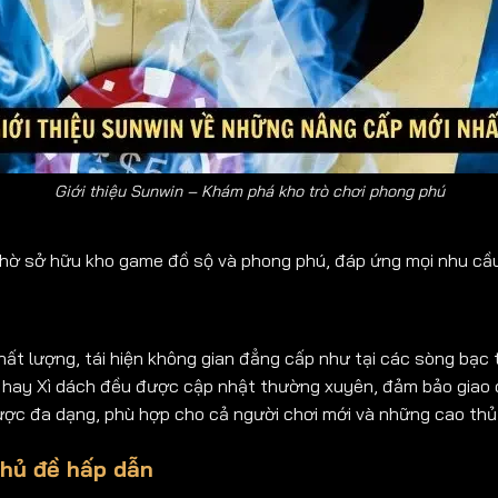
Giới thiệu Sunwin – Khám phá kho trò chơi phong phú
hờ sở hữu kho game đồ sộ và phong phú, đáp ứng mọi nhu cầu 
hất lượng, tái hiện không gian đẳng cấp như tại các sòng bạc 
ố, hay Xì dách đều được cập nhật thường xuyên, đảm bảo giao 
ược đa dạng, phù hợp cho cả người chơi mới và những cao thủ
chủ đề hấp dẫn