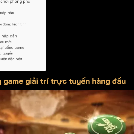
 chơi phong phú
ề hấp dẫn
ôi động kịch tính
ãi hấp dẫn
hơi mới
 tại cổng game
độc quyền
ự kiện đặc biệt
 game giải trí trực tuyến hàng đầu