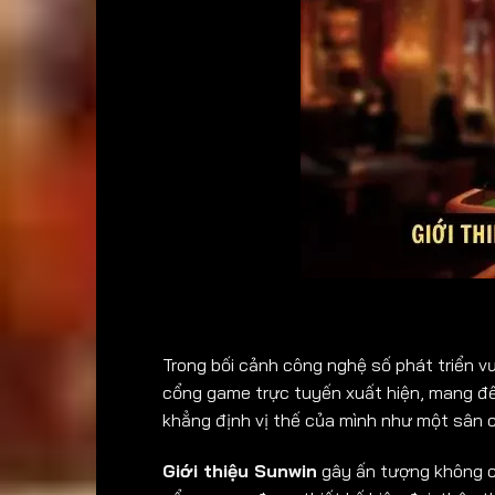
Trong bối cảnh công nghệ số phát triển v
cổng game trực tuyến xuất hiện, mang đến
khẳng định vị thế của mình như một sân c
Giới thiệu Sunwin
gây ấn tượng không ch