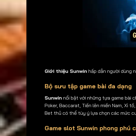
Giới thiệu Sunwin
hấp dẫn người dùng n
Bộ sưu tập game bài đa dạng
Sunwin
nổi bật với những tựa game bài c
Poker, Baccarat, Tiến lên miền Nam, Xì t
Bet thủ có thể tùy ý lựa chọn các mức c
Game slot Sunwin phong phú 