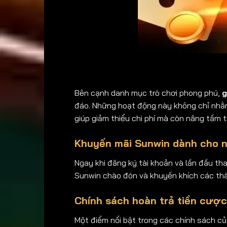
Bên cạnh danh mục trò chơi phong phú,
g
đáo. Những hoạt động này không chỉ nhằm 
giúp giảm thiểu chi phí mà còn nâng tầm 
Khuyến mãi Sunwin dành cho 
Ngay khi đăng ký tài khoản và lần đầu th
Sunwin chào đón và khuyến khích các th
Chính sách hoàn trả tiền cư
Một điểm nổi bật trong các chính sách c