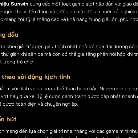
thiệu Sunwin
cung cấp một loạt game slot hấp dẫn với giao d
 huyền thoại đến động vật, đều có mặt để làm mới trải nghiệm
ác mang tới tỷ lệ thắng cao và khả năng trúng giải lớn, phù h
àng đầu
rò chơi giải trí được yêu thích nhất nhờ đồ họa đại dương số
thư giãn khi săn cá mà còn có thể gia tăng phần hồi hộp khi 
ật trong trò chơi.
 thao sôi động kịch tính
iải trí với dịch vụ cá cược thể thao hoàn hảo. Người chơi có 
n vợt hay đua xe. Tỷ lệ cược cạnh tranh được cập nhật nhanh
cá cược toàn diện và chuyên nghiệp.
ốn hút
n mang đến lựa chọn giải trí nhẹ nhàng với các game mini như