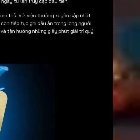
 ngay từ lần truy cập đầu tiên.
me thủ. Với việc thường xuyên cập nhật
còn tiếp tục ghi dấu ấn trong lòng người
và tận hưởng những giây phút giải trí quý