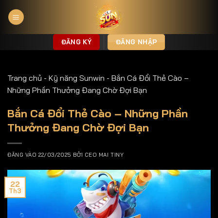
Bỏ
qua
nội
dung
ĐĂNG KÝ
ĐĂNG NHẬP
Trang chủ
-
Kỹ năng Sunwin
-
Bắn Cá Đổi Thẻ Cào –
Những Phần Thưởng Đang Chờ Đợi Bạn
Bắn Cá Đổi Thẻ Cào – Những Phần
Thưởng Đang Chờ Đợi Bạn
ĐĂNG VÀO
22/03/2025
BỞI
CEO MAI TINY
22
Th3