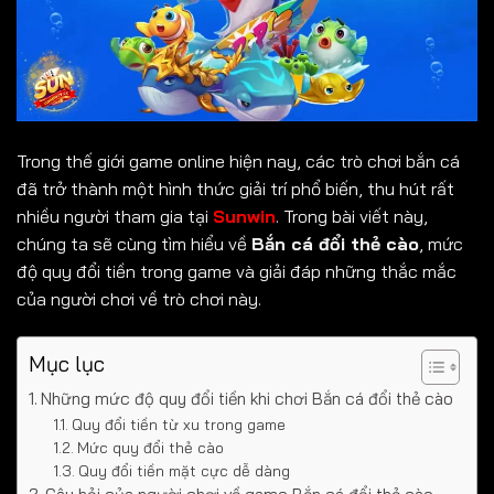
Trong thế giới game online hiện nay, các trò chơi bắn cá
đã trở thành một hình thức giải trí phổ biến, thu hút rất
nhiều người tham gia tại
Sunwin
. Trong bài viết này,
chúng ta sẽ cùng tìm hiểu về
Bắn cá đổi thẻ cào
, mức
độ quy đổi tiền trong game và giải đáp những thắc mắc
của người chơi về trò chơi này.
Mục lục
Những mức độ quy đổi tiền khi chơi Bắn cá đổi thẻ cào
Quy đổi tiền từ xu trong game
Mức quy đổi thẻ cào
Quy đổi tiền mặt cực dễ dàng