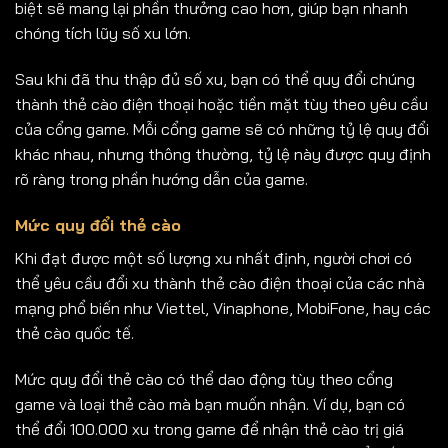
biệt sẽ mang lại phần thưởng cao hơn, giúp bạn nhanh
chóng tích lũy số xu lớn.
Sau khi đã thu thập đủ số xu, bạn có thể quy đổi chúng
thành thẻ cào điện thoại hoặc tiền mặt tùy theo yêu cầu
của cổng game. Mỗi cổng game sẽ có những tỷ lệ quy đổi
khác nhau, nhưng thông thường, tỷ lệ này được quy định
rõ ràng trong phần hướng dẫn của game.
Mức quy đổi thẻ cào
Khi đạt được một số lượng xu nhất định, người chơi có
thể yêu cầu đổi xu thành thẻ cào điện thoại của các nhà
mạng phổ biến như Viettel, Vinaphone, MobiFone, hay các
thẻ cào quốc tế.
Mức quy đổi thẻ cào có thể dao động tùy theo cổng
game và loại thẻ cào mà bạn muốn nhận. Ví dụ, bạn có
thể đổi 100.000 xu trong game để nhận thẻ cào trị giá