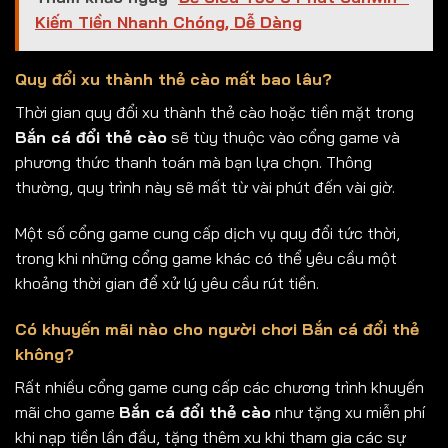
Kiếm Tiền Nhanh Chóng, Dễ Dàng
Quy đổi xu thành thẻ cào mất bao lâu?
Thời gian quy đổi xu thành thẻ cào hoặc tiền mặt trong
Bắn cá đổi thẻ cào
sẽ tùy thuộc vào cổng game và
phương thức thanh toán mà bạn lựa chọn. Thông
thường, quy trình này sẽ mất từ vài phút đến vài giờ.
Một số cổng game cung cấp dịch vụ quy đổi tức thời,
trong khi những cổng game khác có thể yêu cầu một
khoảng thời gian để xử lý yêu cầu rút tiền.
Có khuyến mãi nào cho người chơi Bắn cá đổi thẻ
không?
Rất nhiều cổng game cung cấp các chương trình khuyến
mãi cho game
Bắn cá đổi thẻ cào
như tặng xu miễn phí
khi nạp tiền lần đầu, tặng thêm xu khi tham gia các sự