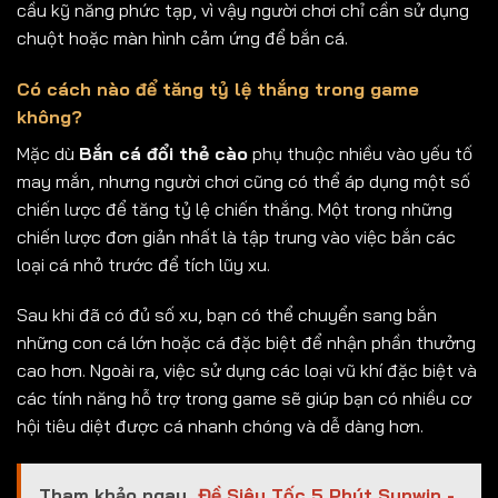
cầu kỹ năng phức tạp, vì vậy người chơi chỉ cần sử dụng
chuột hoặc màn hình cảm ứng để bắn cá.
Có cách nào để tăng tỷ lệ thắng trong game
không?
Mặc dù
Bắn cá đổi thẻ cào
phụ thuộc nhiều vào yếu tố
may mắn, nhưng người chơi cũng có thể áp dụng một số
chiến lược để tăng tỷ lệ chiến thắng. Một trong những
chiến lược đơn giản nhất là tập trung vào việc bắn các
loại cá nhỏ trước để tích lũy xu.
Sau khi đã có đủ số xu, bạn có thể chuyển sang bắn
những con cá lớn hoặc cá đặc biệt để nhận phần thưởng
cao hơn. Ngoài ra, việc sử dụng các loại vũ khí đặc biệt và
các tính năng hỗ trợ trong game sẽ giúp bạn có nhiều cơ
hội tiêu diệt được cá nhanh chóng và dễ dàng hơn.
Tham khảo ngay
Đề Siêu Tốc 5 Phút Sunwin -