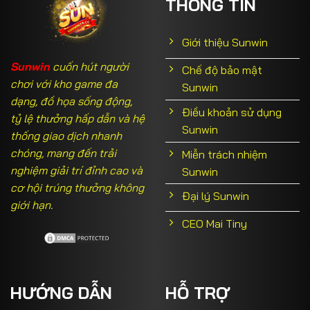
THÔNG TIN
Giới thiệu Sunwin
Sunwin
cuốn hút người
Chế độ bảo mật
chơi với kho game đa
Sunwin
dạng, đồ họa sống động,
Điều khoản sử dụng
tỷ lệ thưởng hấp dẫn và hệ
Sunwin
thống giao dịch nhanh
chóng, mang đến trải
Miễn trách nhiệm
nghiệm giải trí đỉnh cao và
Sunwin
cơ hội trúng thưởng không
Đại lý Sunwin
giới hạn.
CEO Mai Tiny
HƯỚNG DẪN
HỖ TRỢ