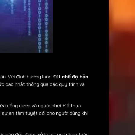
nhận. Với định hướng luôn đặt
chế độ bảo
ức cao nhất thông qua các quy trình và
iữa cổng cược và người chơi. Để thực
i sự an tâm tuyệt đối cho người dùng khi
in này đều được xử lý và lưu trữ an toàn