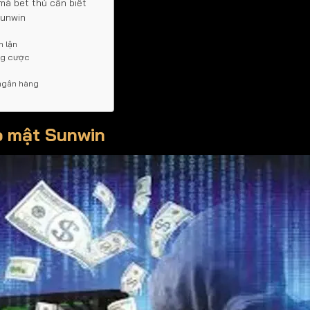
mà bet thủ cần biết
Sunwin
an lận
ổng cược
 ngân hàng
o mật Sunwin