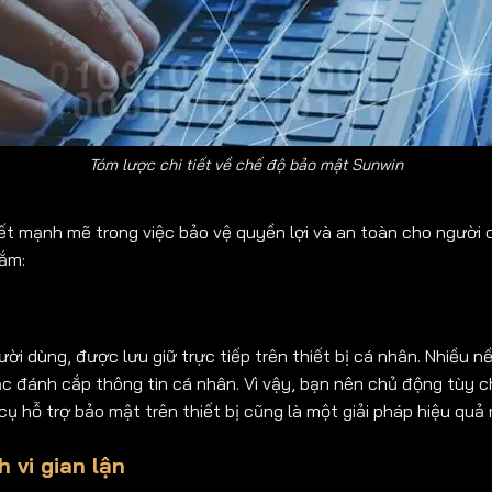
Tóm lược chi tiết về chế độ bảo mật Sunwin
t mạnh mẽ trong việc bảo vệ quyền lợi và an toàn cho người c
ắm:
ời dùng, được lưu giữ trực tiếp trên thiết bị cá nhân. Nhiều n
ặc đánh cắp thông tin cá nhân. Vì vậy, bạn nên chủ động tùy c
cụ hỗ trợ bảo mật trên thiết bị cũng là một giải pháp hiệu qu
h vi gian lận