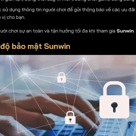
c sử dụng thông tin người chơi để gửi thông báo về các ưu đãi
 vị cho bạn.
ời chơi sự an toàn và tận hưởng tối đa khi tham gia
Sunwin
.
ế độ bảo mật Sunwin