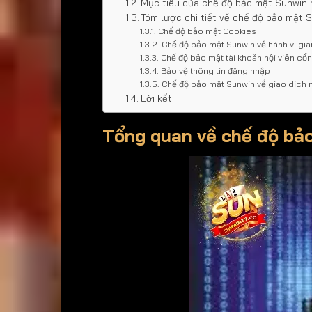
Mục tiêu của chế độ bảo mật Sunwin 
Tóm lược chi tiết về chế độ bảo mật 
Chế độ bảo mật Cookies
Chế độ bảo mật Sunwin về hành vi gi
Chế độ bảo mật tài khoản hội viên c
Bảo vệ thông tin đăng nhập
Chế độ bảo mật Sunwin về giao dịch
Lời kết
Tổng quan về chế độ bả