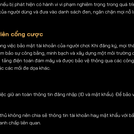
 nếu bị phát hiện có hành vi vi phạm nghiêm trọng trong quá tr
của người dùng và đưa vào danh sách đen, ngăn chặn mọi nỗ l
viên cổng cược
rọng việc bảo mật tài khoản của người chơi. Khi đăng ký, mọi t
ảm bảo sự công bằng, minh bạch và xây dựng một môi trường c
n tảng điện toán đám mây và được bảo vệ thông qua các công 
ặc các mối đe dọa khác.
c giữ an toàn thông tin đăng nhập (ID và mật khẩu). Để bảo v
thủ không nên chia sẻ thông tin tài khoản hay mật khẩu với bất
ranh chấp liên quan.