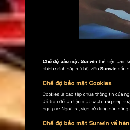
Chế độ bảo mật Sunwin
thể hiện cam kế
chính sách này mà hội viên
Sunwin
cần n
Chế độ bảo mật Cookies
Cookies là các tệp chứa thông tin của ngư
để trao đổi dữ liệu một cách trái phép ho
nguy cơ. Ngoài ra, việc sử dụng các công 
Chế độ bảo mật Sunwin về hàn