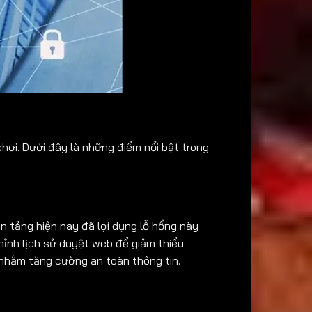
hơi. Dưới đây là những điểm nổi bật trong
ền tảng hiện nay đã lợi dụng lỗ hổng này
hỉnh lịch sử duyệt web để giảm thiểu
ả nhằm tăng cường an toàn thông tin.