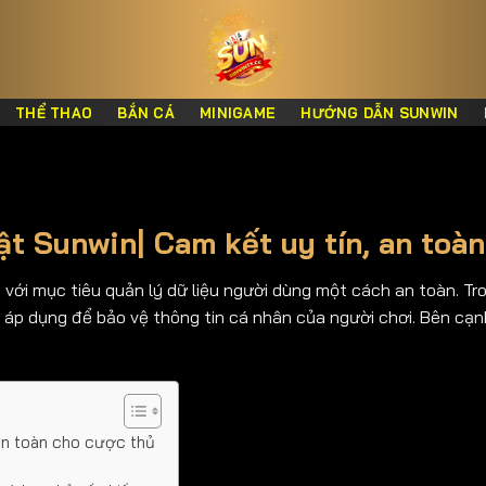
THỂ THAO
BẮN CÁ
MINIGAME
HƯỚNG DẪN SUNWIN
t Sunwin| Cam kết uy tín, an toà
ới mục tiêu quản lý dữ liệu người dùng một cách an toàn. Tro
áp dụng để bảo vệ thông tin cá nhân của người chơi. Bên cạ
an toàn cho cược thủ