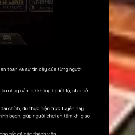
 an toàn và sự tin cậy của từng người
in nhạy cảm sẽ không bị tiết lộ, chia sẻ
tài chính, dù thực hiện trực tuyến hay
inh bạch, giúp người chơi an tâm khi giao
cho tất cả các thành viên.