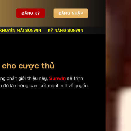
ĐĂNG KÝ
ĐĂNG NHẬP
KHUYẾN MÃI SUNWIN
KỸ NĂNG SUNWIN
n cho cược thủ
ng phần giới thiệu này,
Sunwin
sẽ trình
nh đó là những cam kết mạnh mẽ về quyền