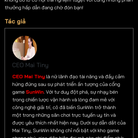
thưởng hấp dẫn đang chờ đón bạn!
Tác giả
CEO Mai Tiny
CEO Mai Tiny
là nữ lãnh đạo tài năng và đầy cảm
hứng đứng sau sự phát triển ấn tượng của cổng
game
SunWin
. Với tư duy đột phá, sự nhạy bén
trong chiến lược vận hành và lòng đam mê với
công nghệ giải trí, cô đã biến SunWin trở thành
một trong những sân chơi trực tuyến uy tín và
được yêu thích nhất hiện nay. Dưới sự dẫn dắt của
Mai Tiny, SunWin không chỉ nổi bật với kho game
phong phú, giao diện hiện đại mà còn ghi điểm nhờ