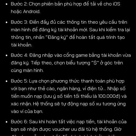
Bước 2: Chọn phiên bản phù hợp để tải về cho iOS
hoặc Android.
Bước 3: Điền đầy đủ các thông tin theo yêu cầu trên
màn hình để đăng ký tài khoản mới. Sau khi kiểm tra lại
thông tin, nhấn “Đăng ký” để hoàn tất quá trình tạo
tài khoản.
Bước 4: Đăng nhập vào cổng game bằng tài khoản vừa
đăng ký. Tiếp theo, chọn biểu tượng “$” ở góc trên
cùng màn hình.
Bước 5: Lựa chọn phương thức thanh toán phù hợp
với bạn như thẻ cào, ngân hàng, ví điện tử… Nhập số
tiền muốn nạp (lưu ý số tiền tối thiểu là 100.000đ) và
xác nhận. Hệ thống sẽ tự động nạp số xu tương ứng
vào ví của bạn.
Bước 6: Sau khi hoàn tất việc nạp tiền, tài khoản của
bạn sẽ nhận được voucher ưu đãi từ hệ thống. Giờ