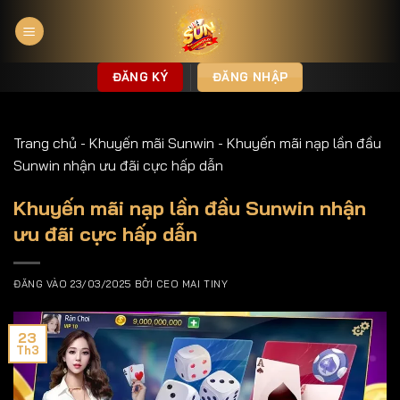
Bỏ
qua
nội
dung
ĐĂNG KÝ
ĐĂNG NHẬP
Trang chủ
-
Khuyến mãi Sunwin
-
Khuyến mãi nạp lần đầu
Sunwin nhận ưu đãi cực hấp dẫn
Khuyến mãi nạp lần đầu Sunwin nhận
ưu đãi cực hấp dẫn
ĐĂNG VÀO
23/03/2025
BỞI
CEO MAI TINY
23
Th3