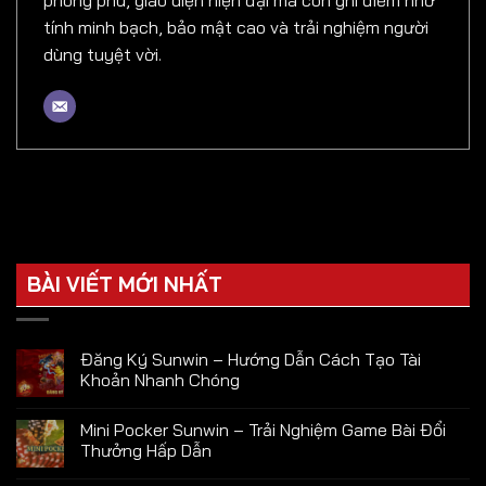
tính minh bạch, bảo mật cao và trải nghiệm người
dùng tuyệt vời.
BÀI VIẾT MỚI NHẤT
Đăng Ký Sunwin – Hướng Dẫn Cách Tạo Tài
Khoản Nhanh Chóng
Mini Pocker Sunwin – Trải Nghiệm Game Bài Đổi
Thưởng Hấp Dẫn