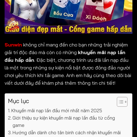
Sunwin
không chỉ mang đến cho bạn những trải nghiệm
giải trí độc đáo mà còn có những
khuyến mãi nạp lần
đầu hấp dẫn
. Đặc biệt, chương trình ưu đãi lần nạp đầu
là một trong những sự kiện nổi bật được đông đảo người
chơi yêu thích khi tải game. Anh em hãy cùng theo dõi bài
viết dưới đây để khám phá thêm thông tin chi tiết!
Mục lục
Khuyến mãi nạp lần đầu mới nhất năm 2025
Giới thiệu sự kiện khuyến mãi nạp lần đầu từ cổng
game
Hướng dẫn dành cho tân binh cách nhận khuyến mãi