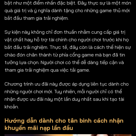
bật như một điểm nhấn đặc biệt. Đây thực sự là một món
quà giá trị và ý nghĩa dành tặng cho những game thủ mới
bắt đầu tham gia trải nghiệm.
Sự kiện này không chỉ đơn thuần nhằm cung cấp giá trị
vật chất hay hỗ trợ tài chính cho người chơi trước khi họ
bắt đầu trải nghiệm. Thực tế, đây còn là cách thể hiện sự
chào đón chân thành từ phía cổng game mà bạn đã tin
tưởng lựa chọn. Người chơi có thể dễ dàng tiếp cận và
tham gia trải nghiệm qua việc tải game.
Chương trình ưu đãi này được áp dụng liên tục dành cho
những người chơi mới. Tuy nhiên, mỗi người chỉ có thể
nhận được ưu đãi này một lần duy nhất sau khi tạo tài
khoản.
Hướng dẫn dành cho tân binh cách nhận
khuyến mãi nạp lần đầu