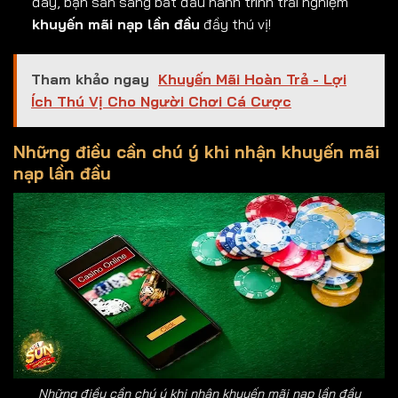
đây, bạn sẵn sàng bắt đầu hành trình trải nghiệm
khuyến mãi nạp lần đầu
đầy thú vị!
Tham khảo ngay
Khuyến Mãi Hoàn Trả - Lợi
Ích Thú Vị Cho Người Chơi Cá Cược
Những điều cần chú ý khi nhận khuyến mãi
nạp lần đầu
Những điều cần chú ý khi nhận khuyến mãi nạp lần đầu