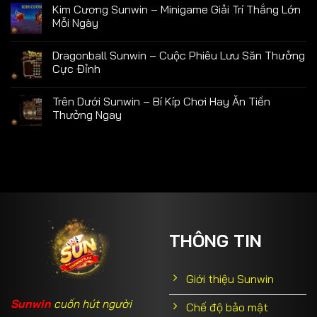
Kim Cương Sunwin – Minigame Giải Trí Thắng Lớn
Mỗi Ngày
Dragonball Sunwin – Cuộc Phiêu Lưu Săn Thưởng
Cực Đỉnh
Trên Dưới Sunwin – Bí Kíp Chơi Hay Ăn Tiền
Thưởng Ngay
THÔNG TIN
Giới thiệu Sunwin
Sunwin
cuốn hút người
Chế độ bảo mật