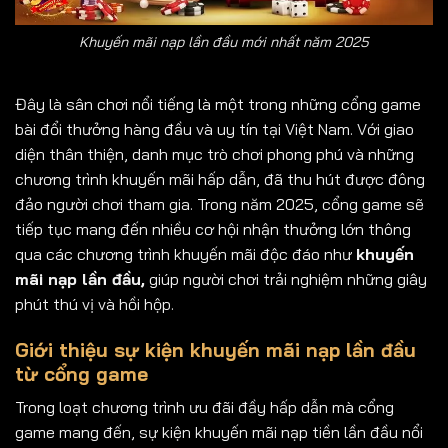
Khuyến mãi nạp lần đầu mới nhất năm 2025
Đây là sân chơi nổi tiếng là một trong những cổng game
bài đổi thưởng hàng đầu và uy tín tại Việt Nam. Với giao
diện thân thiện, danh mục trò chơi phong phú và những
chương trình khuyến mãi hấp dẫn, đã thu hút được đông
đảo người chơi tham gia. Trong năm 2025, cổng game sẽ
tiếp tục mang đến nhiều cơ hội nhận thưởng lớn thông
qua các chương trình khuyến mãi độc đáo như
khuyến
mãi nạp lần đầu,
giúp người chơi trải nghiệm những giây
phút thú vị và hồi hộp.
Giới thiệu sự kiện khuyến mãi nạp lần đầu
từ
cổng game
Trong loạt chương trình ưu đãi đầy hấp dẫn mà cổng
game mang đến, sự kiện khuyến mãi nạp tiền lần đầu nổi