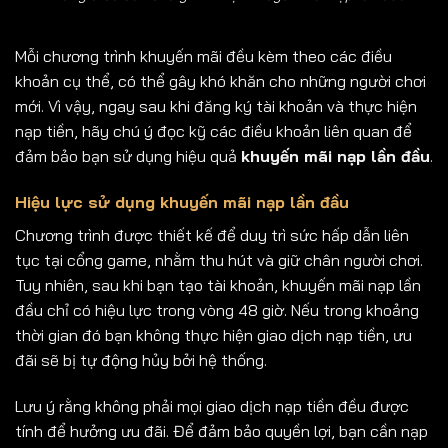
Mỗi chương trình khuyến mãi đều kèm theo các điều
khoản cụ thể, có thể gây khó khăn cho những người chơi
mới. Vì vậy, ngay sau khi đăng ký tài khoản và thực hiện
nạp tiền, hãy chú ý đọc kỹ các điều khoản liên quan để
đảm bảo bạn sử dụng hiệu quả
khuyến mãi nạp lần đầu
.
Hiệu lực sử dụng khuyến mãi nạp lần đầu
Chương trình được thiết kế để duy trì sức hấp dẫn liên
tục tại cổng game, nhằm thu hút và giữ chân người chơi.
Tuy nhiên, sau khi bạn tạo tài khoản, khuyến mãi nạp lần
đầu chỉ có hiệu lực trong vòng 48 giờ. Nếu trong khoảng
thời gian đó bạn không thực hiện giao dịch nạp tiền, ưu
đãi sẽ bị tự động hủy bởi hệ thống.
Lưu ý rằng không phải mọi giao dịch nạp tiền đều được
tính để hưởng ưu đãi. Để đảm bảo quyền lợi, bạn cần nạp