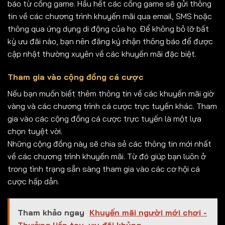
báo từ cổng game. Hầu hết các cổng game sẽ gửi thông
tin về các chương trình khuyến mãi qua email, SMS hoặc
thông qua ứng dụng di động của họ. Để không bỏ lỡ bất
kỳ ưu đãi nào, bạn nên đăng ký nhận thông báo để được
cập nhật thường xuyên về các khuyến mãi đặc biệt.
Tham gia vào cộng đồng cá cược
Nếu bạn muốn biết thêm thông tin về các khuyến mãi giờ
vàng và các chương trình cá cược trực tuyến khác. Tham
gia vào các cộng đồng cá cược trực tuyến là một lựa
chọn tuyệt vời.
Những cộng đồng này sẽ chia sẻ các thông tin mới nhất
về các chương trình khuyến mãi. Từ đó giúp bạn luôn ở
trong tình trạng sẵn sàng tham gia vào các cơ hội cá
cược hấp dẫn.
Tham khảo ngay
Khuyến mãi người mới chơi -
Thưởng liền tay, ưu đãi khủng