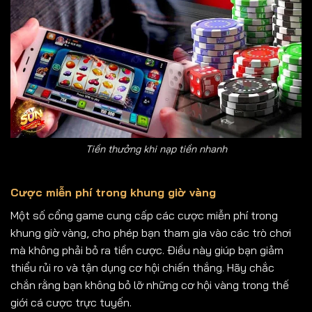
Tiền thưởng khi nạp tiền nhanh
Cược miễn phí trong khung giờ vàng
Một số cổng game cung cấp các cược miễn phí trong
khung giờ vàng, cho phép bạn tham gia vào các trò chơi
mà không phải bỏ ra tiền cược. Điều này giúp bạn giảm
thiểu rủi ro và tận dụng cơ hội chiến thắng. Hãy chắc
chắn rằng bạn không bỏ lỡ những cơ hội vàng trong thế
giới cá cược trực tuyến.