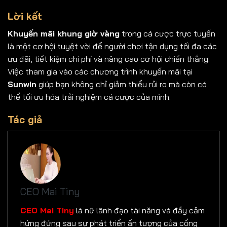
Lời kết
Khuyến mãi khung giờ vàng
trong cá cược trực tuyến
là một cơ hội tuyệt vời để người chơi tận dụng tối đa các
ưu đãi, tiết kiệm chi phí và nâng cao cơ hội chiến thắng.
Việc tham gia vào các chương trình khuyến mãi tại
Sunwin
giúp bạn không chỉ giảm thiểu rủi ro mà còn có
thể tối ưu hóa trải nghiệm cá cược của mình.
Tác giả
CEO Mai Tiny
CEO Mai Tiny
là nữ lãnh đạo tài năng và đầy cảm
hứng đứng sau sự phát triển ấn tượng của cổng