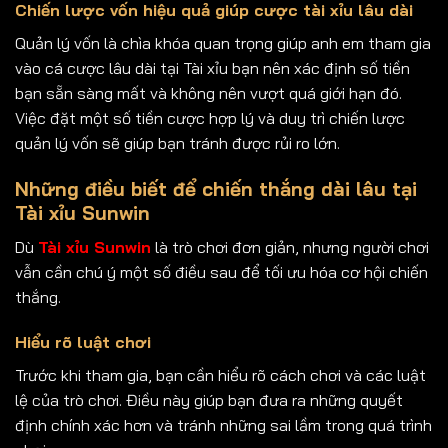
Chiến lược vốn hiệu quả giúp cược tài xỉu lâu dài
Quản lý vốn là chìa khóa quan trọng giúp anh em tham gia
vào cá cược lâu dài tại Tài xỉu bạn nên xác định số tiền
bạn sẵn sàng mất và không nên vượt quá giới hạn đó.
Việc đặt một số tiền cược hợp lý và duy trì chiến lược
quản lý vốn sẽ giúp bạn tránh được rủi ro lớn.
Những điều biết để chiến thắng dài lâu tại
Tài xỉu Sunwin
Dù
Tài xỉu Sunwin
là trò chơi đơn giản, nhưng người chơi
vẫn cần chú ý một số điều sau để tối ưu hóa cơ hội chiến
thắng.
Hiểu rõ luật chơi
Trước khi tham gia, bạn cần hiểu rõ cách chơi và các luật
lệ của trò chơi. Điều này giúp bạn đưa ra những quyết
định chính xác hơn và tránh những sai lầm trong quá trình