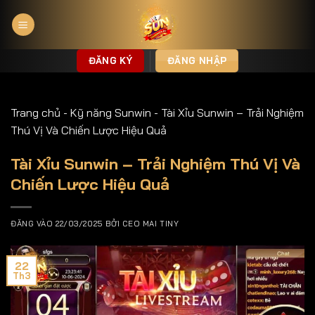
Bỏ
qua
nội
dung
ĐĂNG KÝ
ĐĂNG NHẬP
Trang chủ
-
Kỹ năng Sunwin
-
Tài Xỉu Sunwin – Trải Nghiệm
Thú Vị Và Chiến Lược Hiệu Quả
Tài Xỉu Sunwin – Trải Nghiệm Thú Vị Và
Chiến Lược Hiệu Quả
ĐĂNG VÀO
22/03/2025
BỞI
CEO MAI TINY
22
Th3