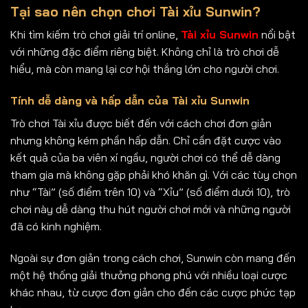
Tại sao nên chọn chơi Tài xỉu Sunwin?
Khi tìm kiếm trò chơi giải trí online,
Tài xỉu Sunwin
nổi bật
với những đặc điểm riêng biệt. Không chỉ là trò chơi dễ
hiểu, mà còn mang lại cơ hội thắng lớn cho người chơi.
Tính dễ dàng và hấp dẫn của Tài xỉu Sunwin
Trò chơi Tài xỉu được biết đến với cách chơi đơn giản
nhưng không kém phần hấp dẫn. Chỉ cần đặt cược vào
kết quả của ba viên xí ngầu, người chơi có thể dễ dàng
tham gia mà không gặp phải khó khăn gì. Với các tùy chọn
như “Tài” (số điểm trên 10) và “Xỉu” (số điểm dưới 10), trò
chơi này dễ dàng thu hút người chơi mới và những người
đã có kinh nghiệm.
Ngoài sự đơn giản trong cách chơi, Sunwin còn mang đến
một hệ thống giải thưởng phong phú với nhiều loại cược
khác nhau, từ cược đơn giản cho đến các cược phức tạp