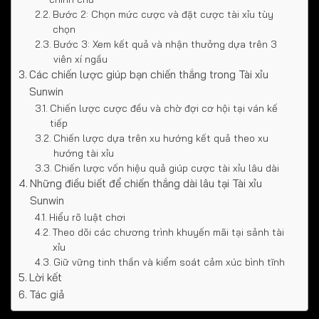
Bước 2: Chọn mức cược và đặt cược tài xỉu tùy
chọn
Bước 3: Xem kết quả và nhận thưởng dựa trên 3
viên xí ngầu
Các chiến lược giúp bạn chiến thắng trong Tài xỉu
Sunwin
Chiến lược cược đều và chờ đợi cơ hội tại ván kế
tiếp
Chiến lược dựa trên xu hướng kết quả theo xu
hướng tài xỉu
Chiến lược vốn hiệu quả giúp cược tài xỉu lâu dài
Những điều biết để chiến thắng dài lâu tại Tài xỉu
Sunwin
Hiểu rõ luật chơi
Theo dõi các chương trình khuyến mãi tại sảnh tài
xỉu
Giữ vững tinh thần và kiểm soát cảm xúc bình tĩnh
Lời kết
Tác giả