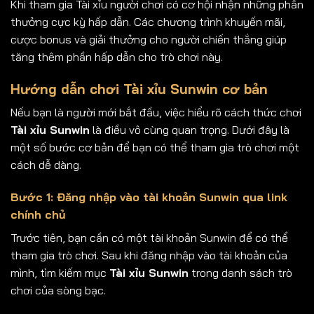
Khi tham gia Tài xỉu người chơi có cơ hội nhận những phần
thưởng cực kỳ hấp dẫn. Các chương trình khuyến mãi,
cược bonus và giải thưởng cho người chiến thắng giúp
tăng thêm phần hấp dẫn cho trò chơi này.
Hướng dẫn chơi Tài xỉu Sunwin cơ bản
Nếu bạn là người mới bắt đầu, việc hiểu rõ cách thức chơi
Tài xỉu Sunwin
là điều vô cùng quan trọng. Dưới đây là
một số bước cơ bản để bạn có thể tham gia trò chơi một
cách dễ dàng.
Bước 1: Đăng nhập vào tài khoản Sunwin qua link
chính chủ
Trước tiên, bạn cần có một tài khoản Sunwin để có thể
tham gia trò chơi. Sau khi đăng nhập vào tài khoản của
mình, tìm kiếm mục
Tài xỉu Sunwin
trong danh sách trò
chơi của sòng bạc.