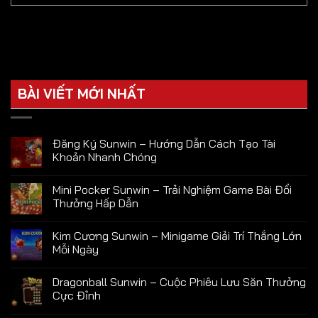
BÀI VIẾT MỚI NHẤT
Đăng Ký Sunwin – Hướng Dẫn Cách Tạo Tài
Khoản Nhanh Chóng
Mini Pocker Sunwin – Trải Nghiệm Game Bài Đổi
Thưởng Hấp Dẫn
Kim Cương Sunwin – Minigame Giải Trí Thắng Lớn
Mỗi Ngày
Dragonball Sunwin – Cuộc Phiêu Lưu Săn Thưởng
Cực Đỉnh