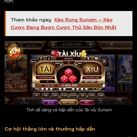
hơn.
Tham khảo ngay
Kèo Rung Sunwin – Kèo
Cược Đang Được Cược Thủ Săn Đón Nhất
Tính dễ dàng và hấp dẫn của Tài xỉu Sunwin
Cơ hội thắng lớn và thưởng hấp dẫn