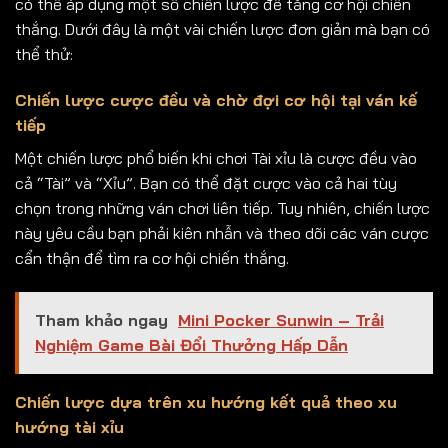
có thể áp dụng một số chiến lược để tăng cơ hội chiến
thắng. Dưới đây là một vài chiến lược đơn giản mà bạn có
thể thử:
Chiến lược cược đều và chờ đợi cơ hội tại ván kế
tiếp
Một chiến lược phổ biến khi chơi Tài xỉu là cược đều vào
cả “Tài” và “Xỉu”. Bạn có thể đặt cược vào cả hai tùy
chọn trong những ván chơi liên tiếp. Tuy nhiên, chiến lược
này yêu cầu bạn phải kiên nhẫn và theo dõi các ván cược
cẩn thận để tìm ra cơ hội chiến thắng.
Tham khảo ngay
Mini Pocker Sunwin – Trải
Nghiệm Game Bài Đổi Thưởng Hấp Dẫn
Chiến lược dựa trên xu hướng kết quả theo xu
hướng tài xỉu