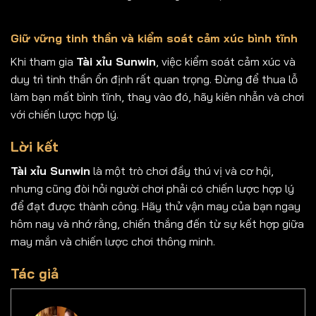
Giữ vững tinh thần và kiểm soát cảm xúc bình tĩnh
Khi tham gia
Tài xỉu Sunwin
, việc kiểm soát cảm xúc và
duy trì tinh thần ổn định rất quan trọng. Đừng để thua lỗ
làm bạn mất bình tĩnh, thay vào đó, hãy kiên nhẫn và chơi
với chiến lược hợp lý.
Lời kết
Tài xỉu Sunwin
là một trò chơi đầy thú vị và cơ hội,
nhưng cũng đòi hỏi người chơi phải có chiến lược hợp lý
để đạt được thành công. Hãy thử vận may của bạn ngay
hôm nay và nhớ rằng, chiến thắng đến từ sự kết hợp giữa
may mắn và chiến lược chơi thông minh.
Tác giả