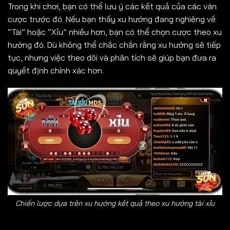
Trong khi chơi, bạn có thể lưu ý các kết quả của các ván
cược trước đó. Nếu bạn thấy xu hướng đang nghiêng về
“Tài” hoặc “Xỉu” nhiều hơn, bạn có thể chọn cược theo xu
hướng đó. Dù không thể chắc chắn rằng xu hướng sẽ tiếp
tục, nhưng việc theo dõi và phân tích sẽ giúp bạn đưa ra
quyết định chính xác hơn.
Chiến lược dựa trên xu hướng kết quả theo xu hướng tài xỉu