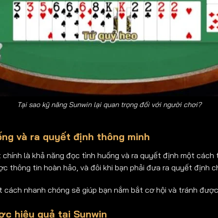
Tại sao kỹ năng Sunwin lại quan trọng đối với người chơi?
ng và ra quyết định thông minh
chính là khả năng đọc tình huống và ra quyết định một cách t
c thông tin hoàn hảo, và đôi khi bạn phải đưa ra quyết định c
ột cách nhanh chóng sẽ giúp bạn nắm bắt cơ hội và tránh đượ
ợc hiệu quả tại Sunwin