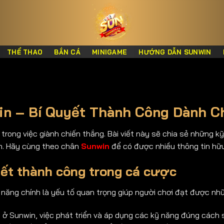
THỂ THAO
BẮN CÁ
MINIGAME
HƯỚNG DẪN SUNWIN
in – Bí Quyết Thành Công Dành C
 trong việc giành chiến thắng. Bài viết này sẽ chia sẻ những k
win. Hãy cùng theo chân
Sunwin
để có được nhiều thông tin hữu
ết thành công trong cá cược
ỹ năng
chính là yếu tố quan trọng giúp người chơi đạt được nh
à ở Sunwin, việc phát triển và áp dụng các kỹ năng đúng cách 