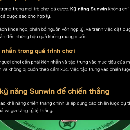
 trọng trong mọi trò chơi cá cược.
Kỹ năng Sunwin
không chỉ 
 cá cược sao cho hợp lý.
ch khoa học, phân bổ nguồn vốn hợp lý, và tránh việc đặt cư
 dẫn đến những hậu quả không mong muốn.
 nhẫn trong quá trình chơi
 người chơi cần phải kiên nhẫn và tập trung vào mục tiêu của 
nh và không bị cuốn theo cảm xúc. Việc tập trung vào chiến lư
kỹ năng Sunwin để chiến thắng
o khả năng chiến thắng chính là áp dụng các chiến lược cụ t
ả và gia tăng tỷ lệ thắng.