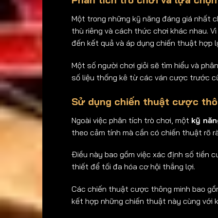
Một trong những kỹ năng đáng giá nhất ch
thù riêng và cách thức chơi khác nhau. Vì
đến kết quả và áp dụng chiến thuật hợp l
Một số người chơi giỏi sẽ tìm hiểu và phân
số liệu thống kê từ các ván cược trước c
Sử dụng chiến thuật cược thôn
Ngoài việc phân tích trò chơi, một
kỹ năn
theo cảm tính mà cần có chiến thuật rõ r
Điều này bao gồm việc xác định số tiền c
thiết để tối đa hóa cơ hội thắng lợi.
Các chiến thuật cược thông minh bao gồm
kết hợp những chiến thuật này cùng với k