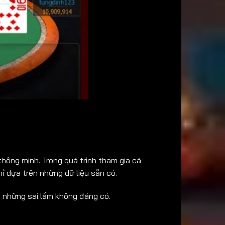
hông minh. Trong quá trình tham gia cá
hỉ dựa trên những dữ liệu sẵn có.
c những sai lầm không đáng có.