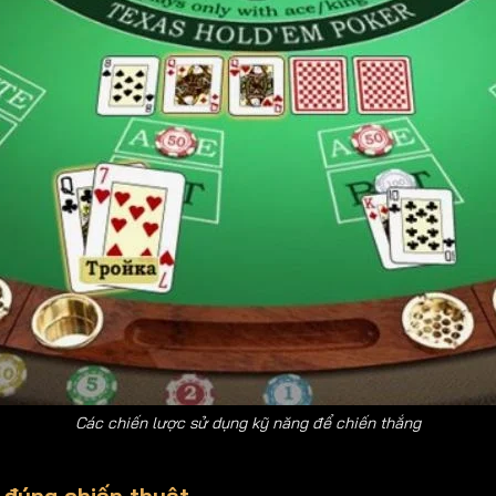
Các chiến lược sử dụng kỹ năng để chiến thắng
n đúng chiến thuật