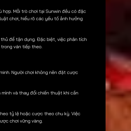
ù hợp. Mỗi trò chơi tại Sunwin đều có đặc
luật chơi, hiểu rõ các yếu tố ảnh hưởng
 thủ để tận dụng. Đặc biệt, việc phân tích
trong ván tiếp theo.
minh. Người chơi không nên đặt cược
 mình và thay đổi chiến thuật khi cần
heo tỷ lệ hoặc cược theo chu kỳ. Việc
lược chơi vững vàng.