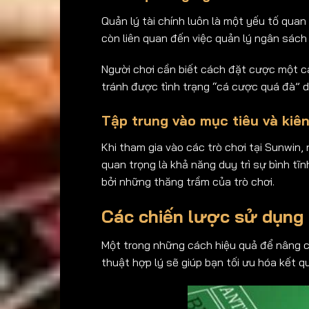
Quản lý tài chính luôn là một yếu tố quan
còn liên quan đến việc quản lý ngân sách
Người chơi cần biết cách đặt cược một cá
tránh được tình trạng “cá cược quá đà”
Tập trung vào mục tiêu và kiên
Khi tham gia vào các trò chơi tại Sunwin,
quan trọng là khả năng duy trì sự bình tĩ
bởi những thăng trầm của trò chơi.
Các chiến lược sử dụng 
Một trong những cách hiệu quả để nâng ca
thuật hợp lý sẽ giúp bạn tối ưu hóa kết qu