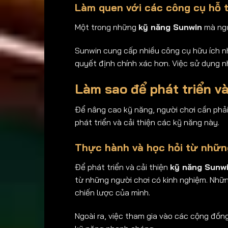
Làm quen với các công cụ hỗ 
Một trong những
kỹ năng Sunwin
mà ngư
Sunwin cung cấp nhiều công cụ hữu ích nh
quyết định chính xác hơn. Việc sử dụng n
Làm sao để phát triển và
Để nâng cao kỹ năng, người chơi cần phải
phát triển và cải thiện các kỹ năng này.
Thực hành và học hỏi từ nhữn
Để phát triển và cải thiện
kỹ năng Sunw
từ những người chơi có kinh nghiệm. Nhữ
chiến lược của mình.
Ngoài ra, việc tham gia vào các cộng đồn