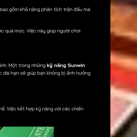
bao gồm khả năng phân tích trận đấu mà
ợc quá mức. Việc này giúp người chơi
mình. Một trong những
kỹ năng Sunwin
ợc dài hạn sẽ giúp bạn không bị ảnh hưởng
hể. Việc kết hợp kỹ năng
với các chiến