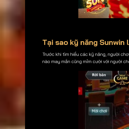
Tại sao kỹ năng Sunwin l
Trước khi tìm hiểu các kỹ năng, người chơi
nào may mắn cũng mỉm cười với người ch