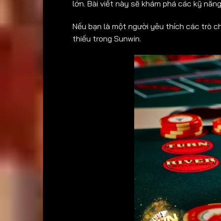
lớn. Bài viết này sẽ khám phá các kỹ năng
Nếu bạn là một người yêu thích các trò 
thiếu trong Sunwin.